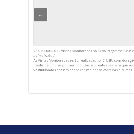
dição de
Palestra promovida pela CIPA IB USP
rabalho de
ão de 2026,
rças-feiras