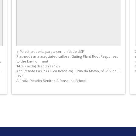
Fotos do post de Instituto de Biociências - IB USP
Transição ecológica e suas medidas. O desafio da definição de
indicadores no contexto das policrises socioambientais
Disciplina Optativa FAUUSP – Inter unidades (FAU/FD/ FSP/
POLI/IB) | Código e nominação oficial: AUP 0547 - Ambiente
Construído e Desenvolvimento Sustentável
A disciplina...