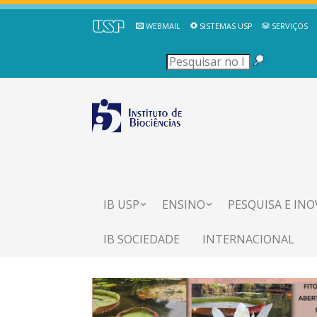
WEBMAIL
SISTEMAS USP
SERVIÇOS
IB USP
ENSINO
PESQUISA E IN
IB SOCIEDADE
INTERNACIONAL