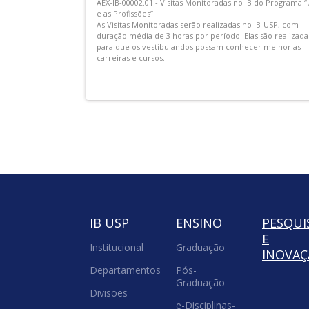
sistir aos
AEX-IB-00002.01 - Visitas Monitoradas no IB do Programa 
 ECA USP
e as Profissões”
com repertório
As Visitas Monitoradas serão realizadas no IB-USP, com
o, acontecem uma
duração média de 3 horas por período. Elas são realizada
para que os vestibulandos possam conhecer melhor as
carreiras e cursos...
IB USP
ENSINO
PESQUI
E
Institucional
Graduação
INOVA
Departamentos
Pós-
Graduação
Divisões
e-Disciplinas-