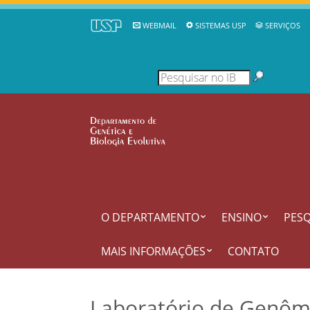
WEBMAIL
SISTEMAS USP
SERVIÇOS
O DEPARTAMENTO
ENSINO
PESQ
MAIS INFORMAÇÕES
CONTATO
Laboratório de Genôm