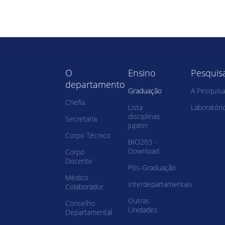
O
Ensino
Pesquis
departamento
Graduação
A Pesquisa
Chefia
Lista
Laboratóri
disciplinas
Secretaria
Jupiter
Corpo Técnico
BIO203 -
Download
Corpo
Docente
Pós-Graduação
Médico
Interdepartamentais
Colaborador
Outras
Conselho
Unidades
Departamental