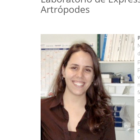
Artrópodes
P
N
d
p
p
v
n
f
o
C
E
C