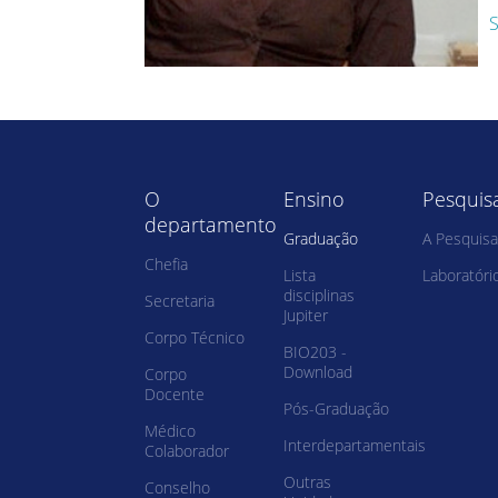
S
O
Ensino
Pesquis
departamento
Graduação
A Pesquisa
Chefia
Lista
Laboratóri
disciplinas
Secretaria
Jupiter
Corpo Técnico
BIO203 -
Download
Corpo
Docente
Pós-Graduação
Médico
Interdepartamentais
Colaborador
Outras
Conselho