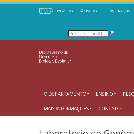
WEBMAIL
SISTEMAS USP
SERVIÇOS
O DEPARTAMENTO
ENSINO
PESQ
MAIS INFORMAÇÕES
CONTATO
Laboratório de Genômi