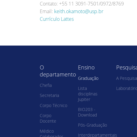
Contato: +55 11 3091-7501/0972/8769
Email:
keith.okamoto@usp.br
Currículo Lattes
O
Ensino
Pesquis
departamento
Graduação
A Pesquisa
Chefia
Lista
Laboratóri
disciplinas
Secretaria
Jupiter
Corpo Técnico
BIO203 -
Download
Corpo
Docente
Pós-Graduação
Médico
Interdepartamentais
Colaborador