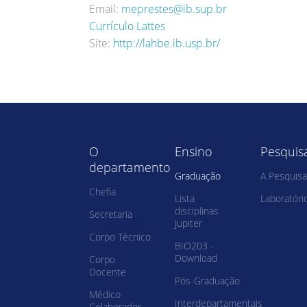
Email:
meprestes@ib.sup.br
Currículo Lattes
Site:
http://lahbe.ib.usp.br/
O
Ensino
Pesquis
departamento
Graduação
A Pesquisa
Chefia
Lista
Laboratóri
disciplinas
Secretaria
Jupiter
Corpo Técnico
BIO203 -
Download
Corpo
Docente
Pós-Graduação
Médico
Interdepartamentais
Colaborador