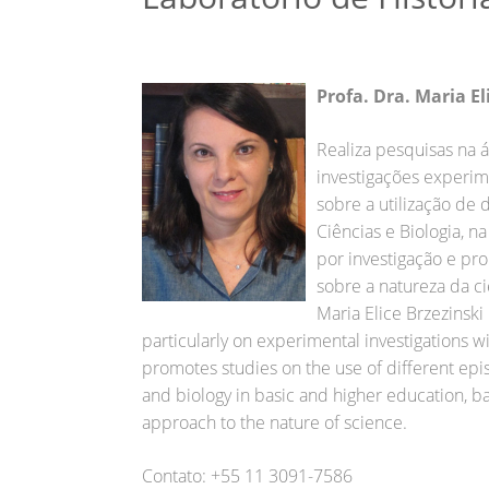
Profa. Dra. Maria El
Realiza pesquisas na á
investigações experim
sobre a utilização de 
Ciências e Biologia, 
por investigação e pr
sobre a natureza da ci
Maria Elice Brzezinski
particularly on experimental investigations wi
promotes studies on the use of different epis
and biology in basic and higher education, ba
approach to the nature of science.
Contato: +55 11 3091-7586