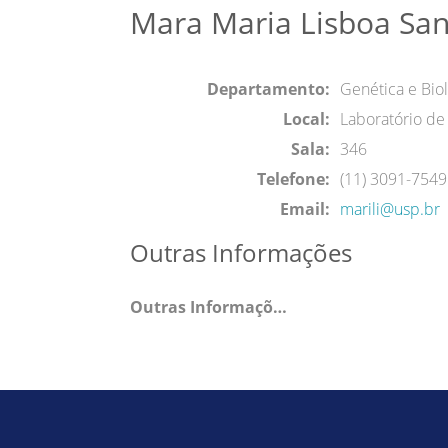
Mara Maria Lisboa San
Departamento:
Genética e Biol
Local:
Laboratório d
Sala:
346
Telefone:
(11) 3091-754
Email:
marili@usp.br
Outras Informações
Outras Informações: