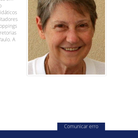
o
idáticos
litadores
hoppings
retorias
aulo. A
Comunicar erro