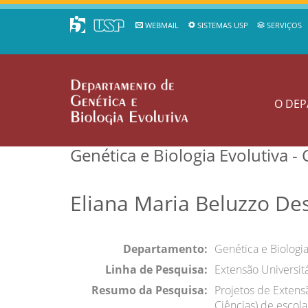
WEBMAIL
SISTEMAS USP
SERVIÇOS
O DE
Genética e Biologia Evolutiva 
Eliana Maria Beluzzo De
Departamento:
Genética e Biologia
Linha de Pesquisa:
Extensão Universitá
Resumo da Pesquisa:
Projetos de Extens
Ciências) de escol