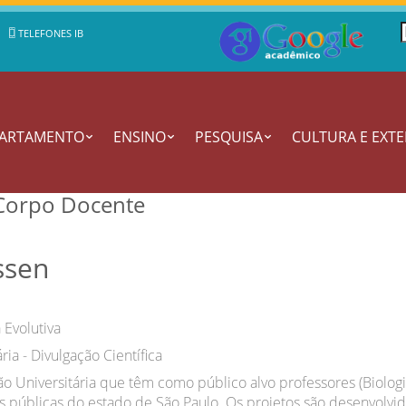
TELEFONES IB
PARTAMENTO
ENSINO
PESQUISA
CULTURA E EXT
- Corpo Docente
ssen
 Evolutiva
ria - Divulgação Científica
ão Universitária que têm como público alvo professores (Biologi
as públicas do estado de São Paulo. Os projetos são desenvolvi