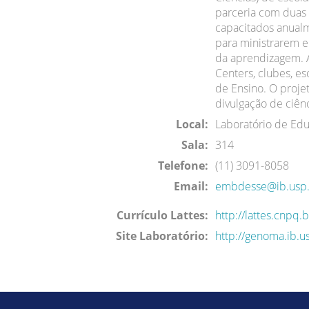
parceria com duas 
capacitados anual
para ministrarem em
da aprendizagem. A
Centers, clubes, e
de Ensino. O proje
divulgação de ciên
Local:
Laboratório de Ed
Sala:
314
Telefone:
(11) 3091-8058
Email:
embdesse@ib.usp.
Currículo Lattes:
http://lattes.cnp
Site Laboratório:
http://genoma.ib.u