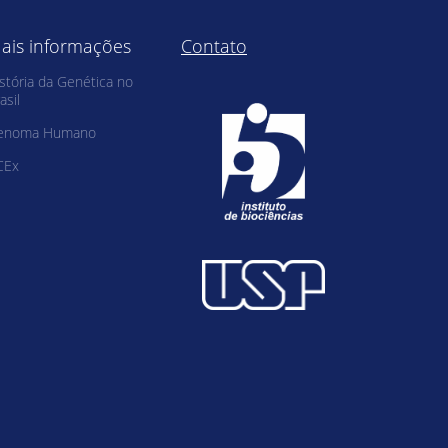
ais informações
Contato
stória da Genética no
asil
enoma Humano
CEx