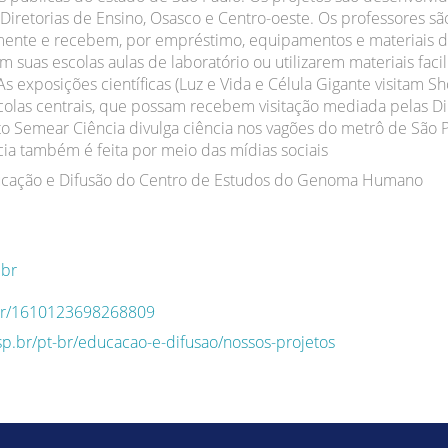
Diretorias de Ensino, Osasco e Centro-oeste. Os professores sã
mente e recebem, por empréstimo, equipamentos e materiais d
 suas escolas aulas de laboratório ou utilizarem materiais faci
s exposições científicas (Luz e Vida e Célula Gigante visitam S
scolas centrais, que possam recebem visitação mediada pelas Di
to Semear Ciência divulga ciência nos vagões do metrô de São P
cia também é feita por meio das mídias sociais
ucação e Difusão do Centro de Estudos do Genoma Humano
br
q.br/1610123698268809
sp.br/pt-br/educacao-e-difusao/nossos-projetos