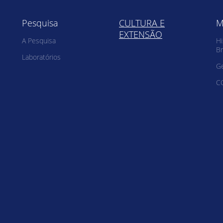
Pesquisa
CULTURA E
M
EXTENSÃO
A Pesquisa
Hi
Br
Laboratórios
G
C