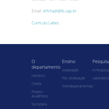
Email:
drfchadi@ib.usp.br
Currículo Lattes.
O
Ensino
Pesquis
departamento
Graduação
A Pesquisa
Histórico
Pós-Graduação
Laboratóri
Chefia
Interdepartamentais
Projeto
Acadêmico
Secretaria