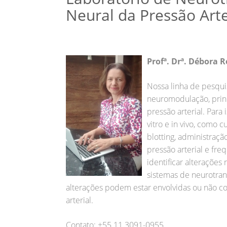
Neural da Pressão Arte
Profª. Drª. Débora R
Nossa linha de pesqu
neuromodulação, princ
pressão arterial. Para
vitro e in vivo, como 
blotting, administraçã
pressão arterial e fr
identificar alteraçõe
sistemas de neurotran
alterações podem estar envolvidas ou não 
arterial.
Contato: +55 11 3091-0955