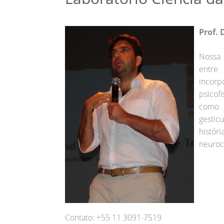
Prof. 
Nossa 
entre
incorp
psicof
como 
gestic
histór
neuroc
Contato: +55 11 3091-7519