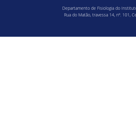
Departamento de Fisiologia do Institu
Rua do Matão, travessa 14, nº. 101, C