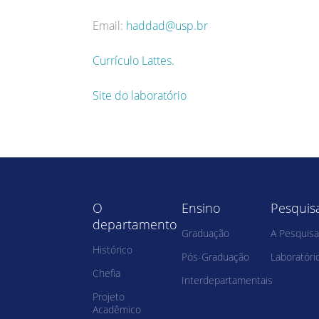
Email:
haddad@usp.br
Currículo Lattes.
Site do laboratório
O
Ensino
Pesquis
departamento
Graduação
A Pesquisa
Histórico
Pós-Graduação
Laboratóri
Chefia
Interdepartamentais
Projeto
Acadêmico