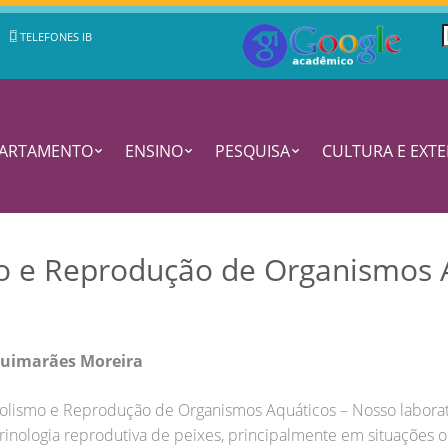
TELEFONES IB
PARTAMENTO
ENSINO
PESQUISA
CULTURA E EXT
o e Reprodução de Organismos 
 Guimarães Moreira
olismo e Reprodução de Organismos Aquáticos – Nosso laborat
nologia reprodutiva de peixes, principalmente em situações o