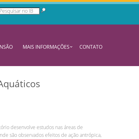
ENSÃO
MAIS INFORMAÇÕES
CONTATO
Aquáticos
ório desenvolve estudos nas áreas de
nde são observados efeitos de ação antrópica,