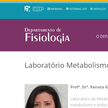
WEBMAIL
SISTEMAS USP
SERVIÇOS
O DE
Laboratório Metabolism
Profª. Drª. Renata
Laboratório de Metab
metabolismo e endocri