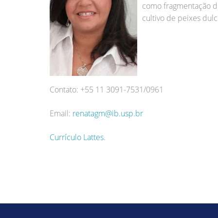
como fragmentação de 
cultivo de peixes dul
Contato: +55 11 3091-7531/0961
Email:
renatagm@ib.usp.br
Currículo Lattes.