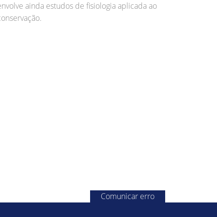
olve ainda estudos de fisiologia aplicada ao
conservação.
Comunicar erro