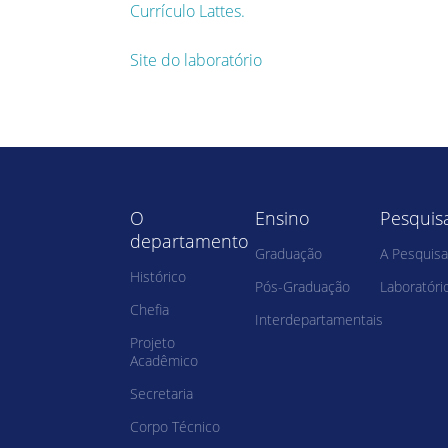
Currículo Lattes.
Site do laboratório
O
Ensino
Pesquis
departamento
Graduação
A Pesquisa
Histórico
Pós-Graduação
Laboratóri
Chefia
Interdepartamentais
Projeto
Acadêmico
Secretaria
Corpo Técnico