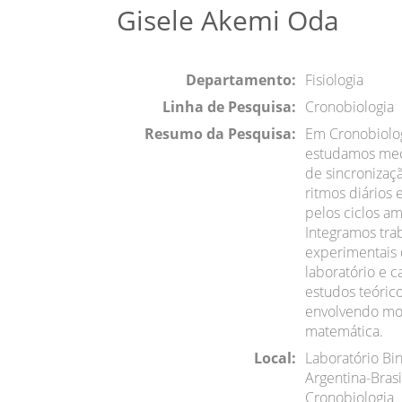
Gisele Akemi Oda
Departamento:
Fisiologia
Linha de Pesquisa:
Cronobiologia
Resumo da Pesquisa:
Em Cronobiolog
estudamos me
de sincronizaç
ritmos diários 
pelos ciclos am
Integramos tra
experimentais
laboratório e
estudos teóric
envolvendo m
matemática.
Local:
Laboratório Bi
Argentina-Brasi
Cronobiologia