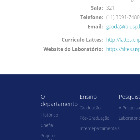
Sala:
321
Telefone:
(11) 3091-7480
Email:
gaoda@ib.usp.
Currículo Lattes:
http://lattes.
Website do Laboratório:
https://sites.us
O
Ensino
Pesquis
departamento
Graduação
A Pesquisa
Histórico
Pós-Graduação
Laboratóri
Chefia
Interdepartamentais
Projeto