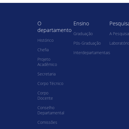
O
Ensino
Pesquis
departamento
Graduação
A Pesquisa
Histórico
Pós-Graduação
Laboratóri
Chefia
Interdepartamentais
Projeto
Acadêmico
Secretaria
Corpo Técnico
Corpo
Docente
Conselho
Departamental
Comissões