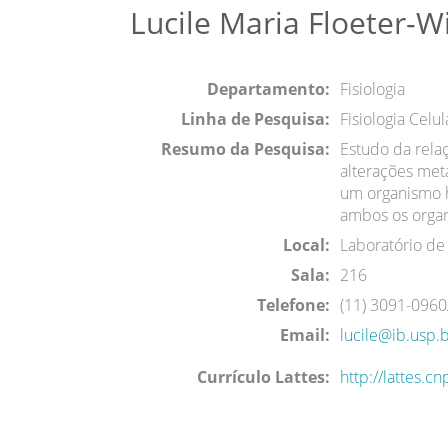
Lucile Maria Floeter-W
Departamento:
Fisiologia
Linha de Pesquisa:
Fisiologia Celul
Resumo da Pesquisa:
Estudo da rela
alterações met
um organismo h
ambos os orga
Local:
Laboratório de
Sala:
216
Telefone:
(11) 3091-096
Email:
lucile@ib.usp.
Currículo Lattes:
http://lattes.