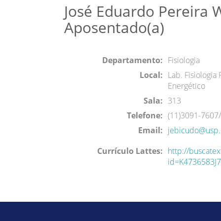
José Eduardo Pereira W
Aposentado(a)
Departamento:
Fisiologia
Local:
Lab. Fisiologia
Energético
Sala:
313
Telefone:
(11)3091-7607
Email:
jebicudo@usp.
Currículo Lattes:
http://buscatex
id=K4736583J7