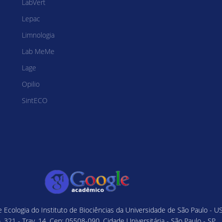
LabVert
Lepac
Limnologia
Lab MeMe
Lage
Opilio
SintECO
Ecologia do Instituto de Biociências da Universidade de São Paulo - U
 321 - Trav. 14, Cep: 05508-090, Cidade Universitária - São Paulo - SP