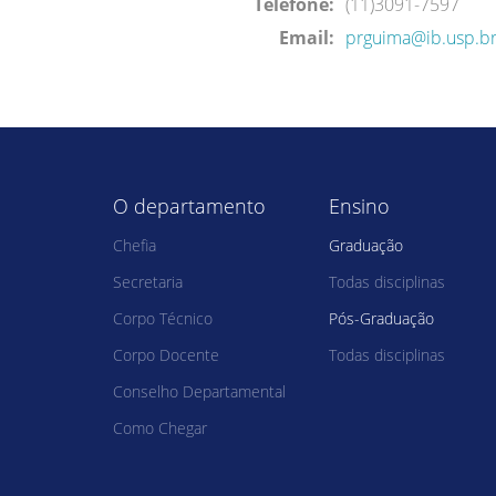
Telefone:
(11)3091-7597
Email:
prguima@ib.usp.b
O departamento
Ensino
Chefia
Graduação
Secretaria
Todas disciplinas
Corpo Técnico
Pós-Graduação
Corpo Docente
Todas disciplinas
Conselho Departamental
Como Chegar