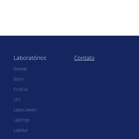
r
Laboratórios
Contato
Beelab
BioIn
EcoEvo
LET
LabecoAves
LabTrop
LabMar