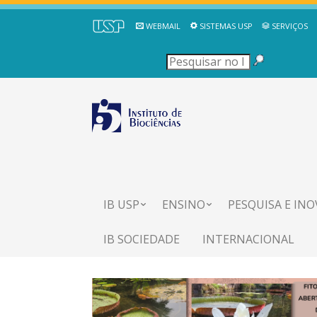
WEBMAIL
SISTEMAS USP
SERVIÇOS
IB USP
ENSINO
PESQUISA E IN
IB SOCIEDADE
INTERNACIONAL