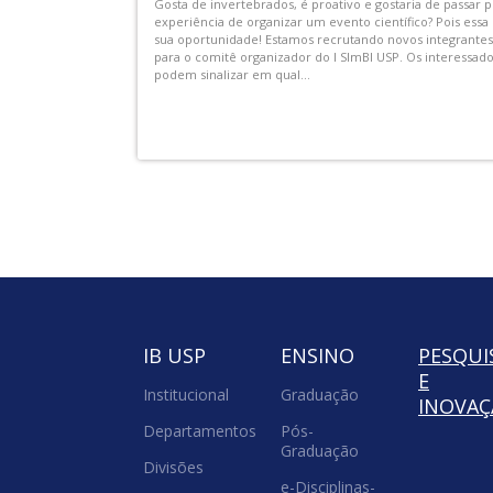
sistir aos
AEX-IB-00002.01 - Visitas Monitoradas no IB do Programa 
 ECA USP
e as Profissões”
com repertório
As Visitas Monitoradas serão realizadas no IB-USP, com
o, acontecem uma
duração média de 3 horas por período. Elas são realizada
para que os vestibulandos possam conhecer melhor as
carreiras e cursos...
IB USP
ENSINO
PESQUI
E
Institucional
Graduação
INOVA
Departamentos
Pós-
Graduação
Divisões
e-Disciplinas-