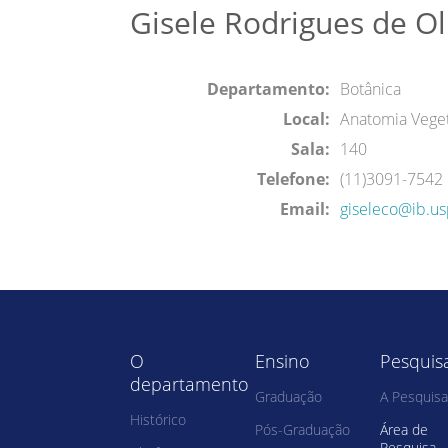
Gisele Rodrigues de Ol
Departamento:
Botânica
Local:
Anatomia Veget
Sala:
140
Telefone:
(11)3091-7542
Email:
giseleco@ib.us
O
Ensino
Pesquis
departamento
Graduação
A Pesquisa
Histórico
Pós-Graduação
Área de
Pesquisa