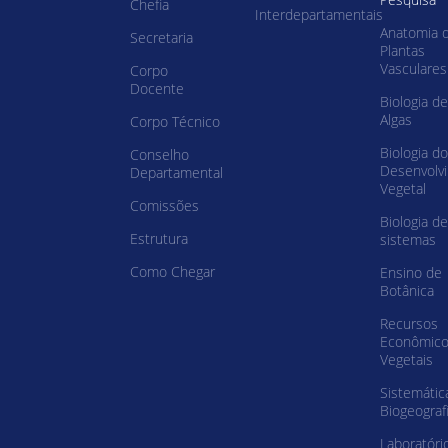
Chefia
Interdepartamentais
Anatomia 
Secretaria
Plantas
Vasculares
Corpo
Docente
Biologia de
Algas
Corpo Técnico
Biologia do
Conselho
Desenvolv
Departamental
Vegetal
Comissões
Biologia de
Estrutura
sistemas
Como Chegar
Ensino de
Botânica
Recursos
Econômic
Vegetais
Sistemátic
Biogeograf
Laboratóri