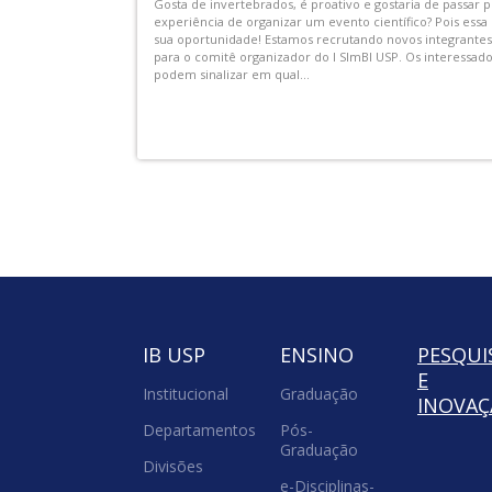
sistir aos
AEX-IB-00002.01 - Visitas Monitoradas no IB do Programa 
 ECA USP
e as Profissões”
com repertório
As Visitas Monitoradas serão realizadas no IB-USP, com
o, acontecem uma
duração média de 3 horas por período. Elas são realizada
para que os vestibulandos possam conhecer melhor as
carreiras e cursos...
IB USP
ENSINO
PESQUI
E
Institucional
Graduação
INOVA
Departamentos
Pós-
Graduação
Divisões
e-Disciplinas-