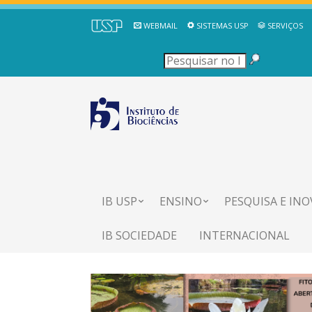
WEBMAIL
SISTEMAS USP
SERVIÇOS
IB USP
ENSINO
PESQUISA E IN
IB SOCIEDADE
INTERNACIONAL